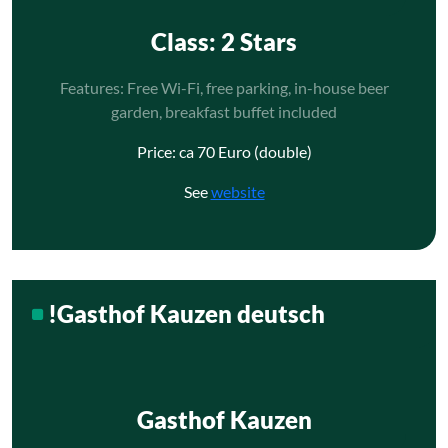
Class
: 2 Stars
Features: Free Wi-Fi, free parking, in-house beer
garden, breakfast buffet included
Price: ca 70 Euro (double)
See
website
!Gasthof Kauzen deutsch
Gasthof Kauzen