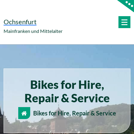
Zum
Inhalt
springen
Ochsenfurt
Mainfranken und Mittelalter
Bikes for Hire,
Repair & Service
Bikes for Hire, Repair & Service