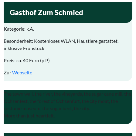
Gasthof Zum Schmied
Kategorie
: k.A.
Besonderheit: Kostenloses WLAN, Haustiere gestattet,
inklusive Frühstück
Preis: ca. 40 Euro (p.P)
Zur
Webseite
The town wall, the river, the vineyards, the sugar cane mill, the
Ochsenfest, the forest of Ochsenfurt, the city moat, the
costume museum, the sugar beet, the city.
More than just heartfelt.