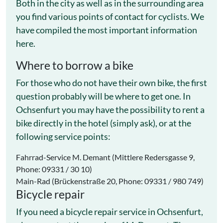
Both in the city as well as in the surrounding area
you find various points of contact for cyclists. We
have compiled the most important information
here.
Where to borrow a bike
For those who do not have their own bike, the first
question probably will be where to get one. In
Ochsenfurt you may have the possibility to rent a
bike directly in the hotel (simply ask), or at the
following service points:
Fahrrad-Service M. Demant (Mittlere Redersgasse 9,
Phone: 09331 / 30 10)
Main-Rad (Brückenstraße 20, Phone: 09331 / 980 749)
Bicycle repair
If you need a bicycle repair service in Ochsenfurt,