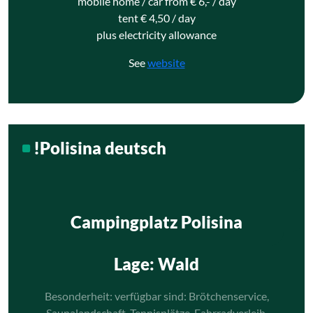
mobile home / car from € 6,- / day
tent € 4,50 / day
plus electricity allowance
See
website
!Polisina deutsch
Campingplatz Polisina
Lage
: Wald
Besonderheit: verfügbar sind: Brötchenservice,
Saunalandschaft, Tennisplätze, Fahrradverleih,