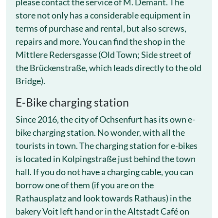
please contact the service of M. Demant. The
store not only has a considerable equipment in
terms of purchase and rental, but also screws,
repairs and more. You can find the shop in the
Mittlere Redersgasse (Old Town; Side street of
the Brückenstraße, which leads directly to the old
Bridge).
E-Bike charging station
Since 2016, the city of Ochsenfurt has its own e-
bike charging station. No wonder, with all the
tourists in town. The charging station for e-bikes
is located in Kolpingstraße just behind the town
hall. If you do not have a charging cable, you can
borrow one of them (if you are on the
Rathausplatz and look towards Rathaus) in the
bakery Voit left hand or in the Altstadt Café on