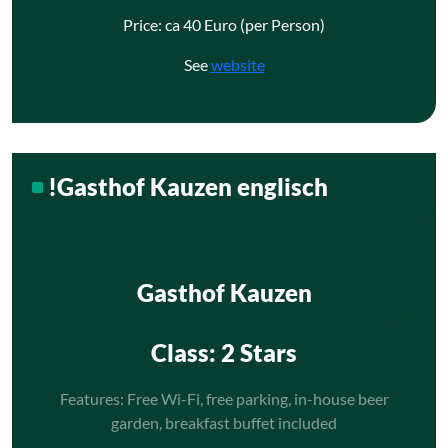
Price: ca 40 Euro (per Person)
See
website
!Gasthof Kauzen englisch
Gasthof Kauzen
Class
: 2 Stars
Features: Free Wi-Fi, free parking, in-house beer
garden, breakfast buffet included