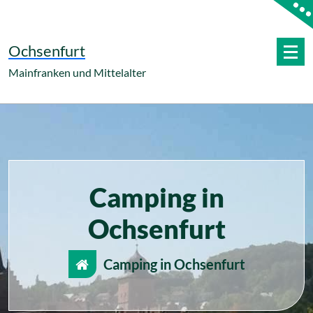
Zum
Inhalt
springen
Ochsenfurt
Mainfranken und Mittelalter
Camping in
Ochsenfurt
Camping in Ochsenfurt