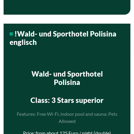
!Wald- und Sporthotel Polisina
englisch
Wald- und Sporthotel
Polisina
Class
: 3 Stars superior
Features: Free Wi-Fi, indoor pool and sauna; Pets
Allowed
Price: from about 125 Euro / night (double)