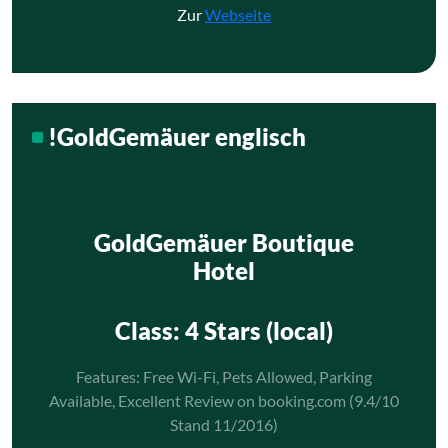
Zur
Webseite
!GoldGemäuer englisch
GoldGemäuer Boutique
Hotel
Class
: 4 Stars (local)
Features: Free Wi-Fi, Pets Allowed, Parking
Available, Excellent Review on booking.com (9.4/10
Stand 11/2016)