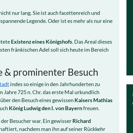
icht nur lang. Sie ist auch facettenreich und
h spannende Legende. Oder ist es mehr als nur eine
utete
Existenz eines Königshofs
. Das Areal dieses
sten fränkischen Adel soll sich heute im Bereich
e & prominenter Besuch
tadt
indes so einige in den Jahrhunderten zu
Jahre 725 n. Chr. das erste Mal urkundlich
e über den Besuch eines gewissen
Kaisers Mathias
auch
König Ludwig den I. von Bayern
freuen.
 der Besucher war. Ein gewisser
Richard
aftiert, nachdem man ihn auf seiner Rückkehr