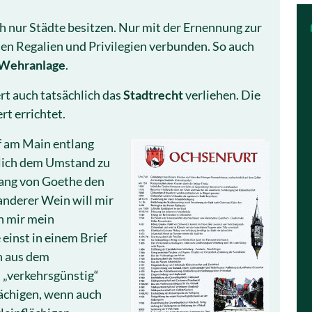
h nur Städte besitzen. Nur mit der Ernennung zur
en Regalien und Privilegien verbunden. So auch
 Wehranlage
.
t auch tatsächlich das
Stadtrecht
verliehen. Die
t errichtet.
f am Main entlang
ßlich dem Umstand zu
gang von Goethe den
anderer Wein will mir
n mir mein
einst in einem Brief
n aus dem
 „verkehrsgünstig“
ächigen, wenn auch