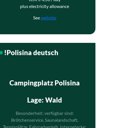
plus electricity allowance
See
website
!Polisina deutsch
Campingplatz Polisina
Lage
: Wald
Besonderheit: verfügbar sind:
Brötchenservice, Saunalandschaft,
Tennisplätze, Fahrradverleih, Internetecke;