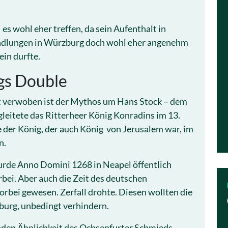
es wohl eher treffen, da sein Aufenthalt in
ndlungen in Würzburg doch wohl eher angenehm
ein durfte.
gs Double
t verwoben ist der Mythos um Hans Stock – dem
gleitete das Ritterheer König Konradins im 13.
e der König, der auch König von Jerusalem war, im
n.
urde Anno Domini 1268 in Neapel öffentlich
rbei. Aber auch die Zeit des deutschen
orbei gewesen. Zerfall drohte. Diesen wollten die
burg, unbedingt verhindern.
nden Ähnlichkeit des Ochsenfurter Schmieds