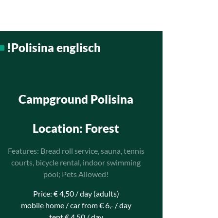
!Polisina englisch
Campground Polisina
Location
: Forest
Features: Bread roll service, sauna, tennis
courts, bicycle rental, indoor swimming
pool; Pets Allowed!
Price: € 4,50 / day (adults)
mobile home / car from € 6,- / day
tent € 4,50 / day