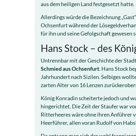
aus dem heiligen Land festgesetzt hatte.
Allerdings würde die Bezeichnung „Gast“ 
Ochsenfurt während der Lösegeldverha
für ihn und seine Gefolgschaft gewesen s
Hans Stock – des Köni
Untrennbar mit der Geschichte der Stad
Schmied aus Ochsenfurt
. Hans Stock be
Jahrhundert nach Sizilen. Selbiges wollt
zarten Alter von 16 Lenzen zurückerober
König Konradin scheiterte jedoch und w
hingerichtet. Die Zeit der Staufer war vo
Ritterheeres wäre ohne ihren Anführer v
Heerführer, allen voran Rudolf von Habs
Da entsann man sich der wohl frappiere