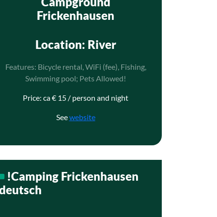
Campground
Frickenhausen
Location
: River
Features: Bicycle rental, WiFi (fee), Fishing,
Swimming pool; Pets Allowed!
Price: ca € 15 / person and night
See
website
!Camping Frickenhausen
deutsch