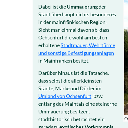
Dabei ist die
Ummauerung
der
Stadt überhaupt nichts besonderes
in der mainfränkischen Region.
Sieht man einmal davon ab, dass
Ochsenfurt die wohl am besten
erhaltene
Stadtmauer, Wehrtürme
und sonstige Befestigungsanlagen
in Mainfranken besitzt.
Darüber hinaus ist die Tatsache,
dass selbst die allerkleinsten
Städte, Marke und Dörfer im
Umland von Ochsenfurt
, bzw.
entlang des Maintals eine steinerne
Ummauerung besitzen,
O
stadthistorisch betrachtet ein
geradezu
exotisches Vorkommnis
.